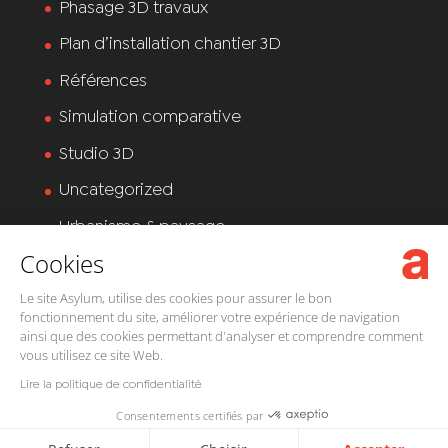
Phasage 3D travaux
Plan d’installation chantier 3D
Références
Simulation comparative
Studio 3D
Uncategorized
Urbanisme & paysage
Cookies
Visite virtuelle
Le site Asylum, utilise des cookies pour assurer le bon
fonctionnement du site, améliorer votre expérience de navigation
ainsi que des cookies permettant d'analyser et comprendre comment
vous utilisez ce site Web.
Lire la politique de confidentialité
Design de
Elegant Themes
| Propulsé par
Consentements certifiés par
WordPress