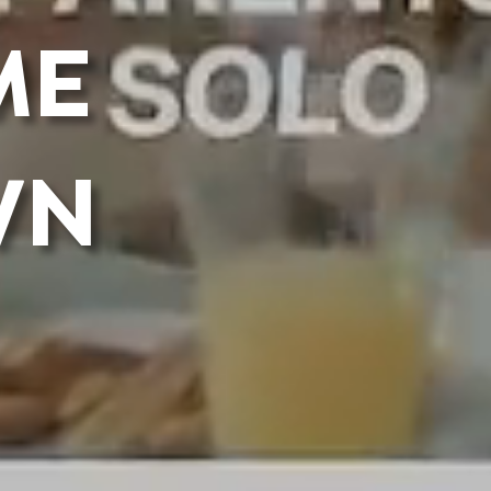
ME
WN