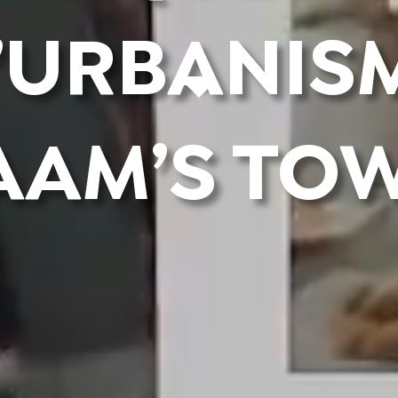
’URBANIS
AAM’S TO