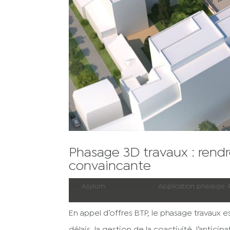
Phasage 3D travaux : rendr
convaincante
par
Asylum
|
Déc 24, 2024
|
Application phasage 
En appel d’offres BTP, le phasage travaux es
délais, la gestion de la coactivité, l’antic