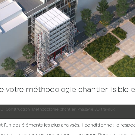
e votre méthodologie chantier lisible e
4D
,
Construction
,
Méthodologie chantier
,
Phasage 3D travaux
t l’un des éléments les plus analysés. Il conditionne : le respe
ipation des contraintes techniques et urbaines. Pourtant, dans s