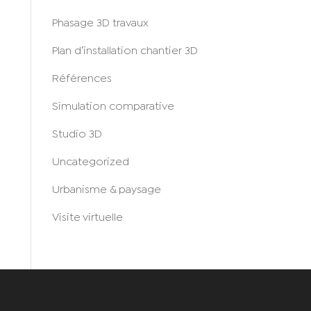
Phasage 3D travaux
Plan d’installation chantier 3D
Références
Simulation comparative
Studio 3D
Uncategorized
Urbanisme & paysage
Visite virtuelle