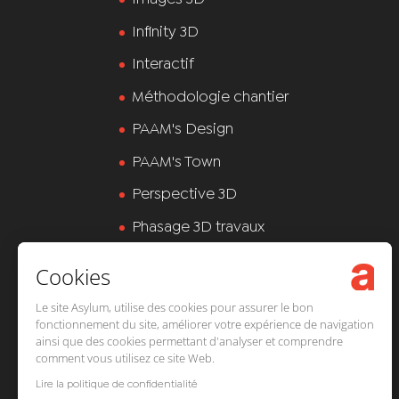
Infinity 3D
Interactif
Méthodologie chantier
PAAM's Design
PAAM's Town
Perspective 3D
Phasage 3D travaux
Plan d’installation chantier 3D
Cookies
Références
Le site Asylum, utilise des cookies pour assurer le bon
fonctionnement du site, améliorer votre expérience de navigation
Simulation comparative
ainsi que des cookies permettant d'analyser et comprendre
comment vous utilisez ce site Web.
Studio 3D
Lire la politique de confidentialité
Uncategorized