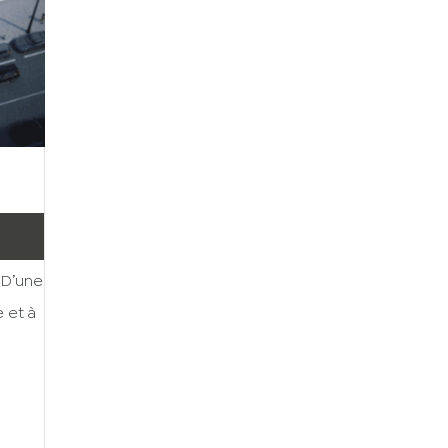
 D’une
 et à