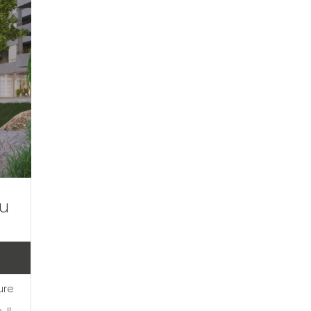
au
ure