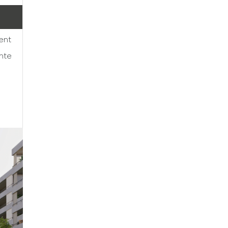
ment
onte