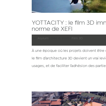
YOTTACITY : le film 3D imm
norme de XEFI
par
Asylum
|
Déc 8, 2025
|
Film 3D
À une époque où les projets doivent être 
le film d’architecture 3D devient un vrai lev
usages, et de faciliter l’adhésion des parties