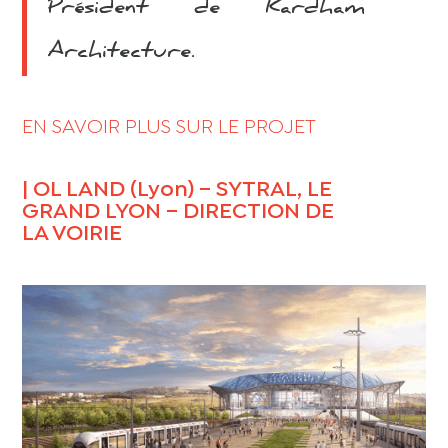
Président de Kardham
Architecture.
EN SAVOIR PLUS SUR LE PROJET
| OL LAND (Lyon) – SYTRAL, LE
GRAND LYON – DIRECTION DE
LA VOIRIE