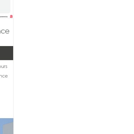
âce
ours
ence