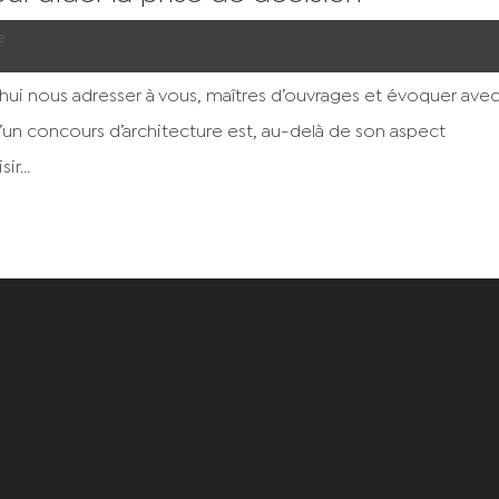
e
’hui nous adresser à vous, maîtres d’ouvrages et évoquer ave
 d’un concours d’architecture est, au-delà de son aspect
r...