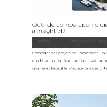
Outil de comparaison projet
à Insight 3D
par
Asylum
|
Juil 8, 2025
|
Architecture
,
Simulatio
Comparer des projets équitablement : un e
d’architecture, la sélection du lauréat re
urbaine et faisabilité. Mais au-delà des critè