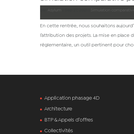
par
Asylum
|
Sep 27, 2021
|
Simulation comparativ
En cette rentrée, nous souhaitons aujourd
l’attribution des projets. La mise en place
réglementaire, un outil pertinent pour choisi
Application phasage 4D
Architecture
BTP & Appels d’offres
Collectivités