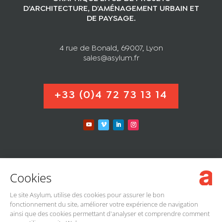
D’ARCHITECTURE, D’AMÉNAGEMENT URBAIN ET
DE PAYSAGE.
4 rue de Bonald, 69007, Lyon
sales@asylum.fr
+33 (0)4 72 73 13 14
Cookies
MENTIONS LÉGALES
Le site Asylum, utilise des cookies pour assurer le bon
PROTECTION DES DONNÉES
fonctionnement du site, améliorer votre expérience de navigation
ainsi que des cookies permettant d'analyser et comprendre comment
© 2025 ASYLUM