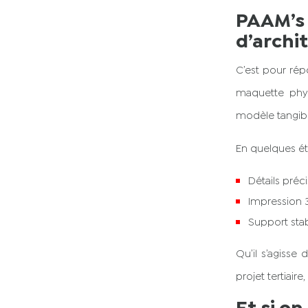
PAAM’
d’archi
C’est pour ré
maquette phy
modèle tangibl
En quelques ét
Détails préci
Impression 3
Support stab
Qu’il s’agisse
projet tertiair