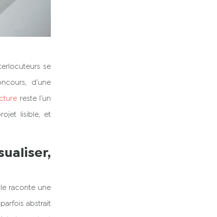
terlocuteurs se
oncours, d’une
ecture
reste l’un
jet lisible, et
ualiser,
le raconte une
parfois abstrait