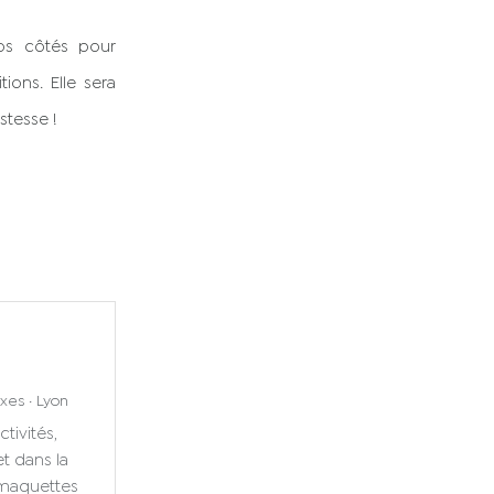
s côtés pour
ons. Elle sera
stesse !
xes · Lyon
ctivités,
t dans la
, maquettes