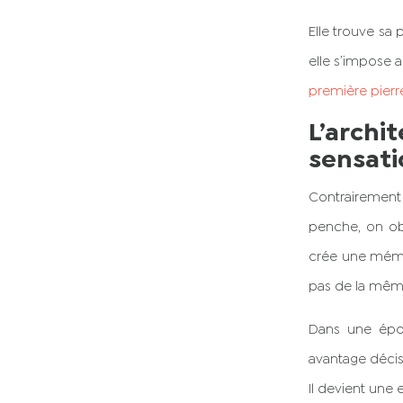
Elle trouve sa
elle s’impose a
première pierr
L’arch
sensati
Contrairement
penche, on obs
crée une mémoi
pas de la mêm
Dans une époq
avantage décisi
Il devient une