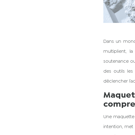
Dans un monde 
multiplient, 
soutenance ou 
des outils les
déclencher l’a
Maquett
compren
Une maquette 
intention, met 