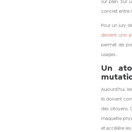
sur plan. Sur u
concret entre l
Pour un jury 
devient une p
permet de pren
usages.
Un ato
mutati
Aujourd’hui, l
Ils doivent con
des citoyens. C
maquette physiq
et accélère les