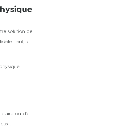
ysique
re solution de
idèlement, un
physique :
colaire ou d’un
jeux !