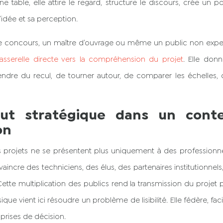
ne table, elle attire le regard, structure le discours, crée un 
’idée et sa perception.
de concours, un maître d’ouvrage ou même un public non exper
asserelle directe vers la compréhension du projet
. Elle don
dre du recul, de tourner autour, de comparer les échelles, d
ut stratégique dans un cont
on
es projets ne se présentent plus uniquement à des professionne
vaincre des techniciens, des élus, des partenaires institutionne
ette multiplication des publics rend la transmission du projet p
ue vient ici résoudre un problème de lisibilité. Elle fédère, facil
 prises de décision.