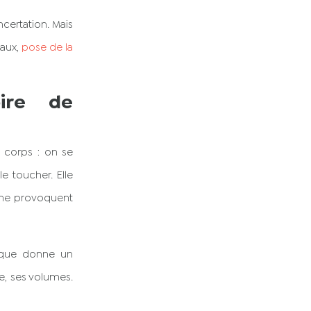
certation. Mais
vaux,
pose de la
oire de
 corps : on se
e toucher. Elle
s ne provoquent
sique donne un
re, ses volumes.