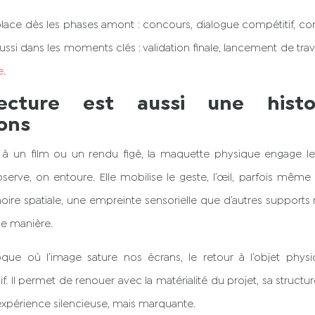
 place dès les phases amont : concours, dialogue compétitif, con
ussi dans les moments clés : validation finale, lancement de tra
e
.
itecture est aussi une hist
ons
 à un film ou un rendu figé, la maquette physique engage le
erve, on entoure. Elle mobilise le geste, l’œil, parfois même l
re spatiale, une empreinte sensorielle que d’autres support
e manière.
ue où l’image sature nos écrans, le retour à l’objet phy
f. Il permet de renouer avec la matérialité du projet, sa structu
 expérience silencieuse, mais marquante.