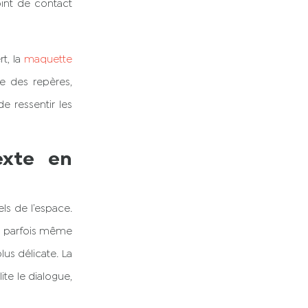
point de contact
t, la
maquette
ne des repères,
e ressentir les
exte en
ls de l’espace.
ls, parfois même
lus délicate. La
ite le dialogue,