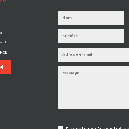
DE
AGE.
ANCE
14
Confidentialité
J'accepte que Asylum traite 