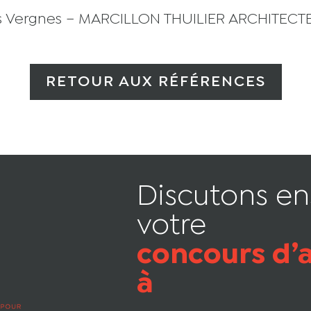
s Vergnes –
MARCILLON THUILIER ARCHITECT
RETOUR AUX RÉFÉRENCES
Discutons e
votre
concours d’
à venir