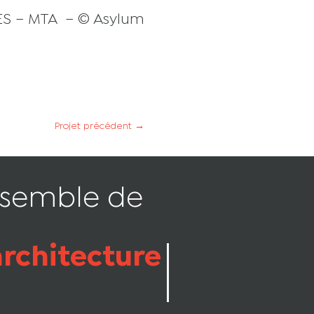
ES – MTA
–
© Asylum
Projet précédent
→
nsemble de
architecture