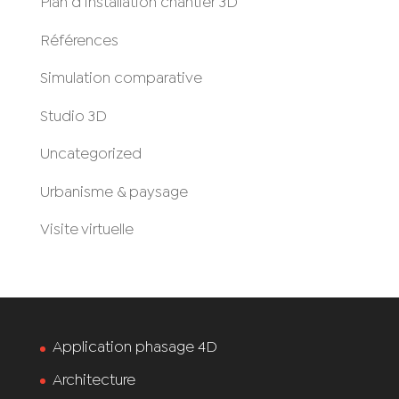
Plan d’installation chantier 3D
Références
Simulation comparative
Studio 3D
Uncategorized
Urbanisme & paysage
Visite virtuelle
Application phasage 4D
Architecture