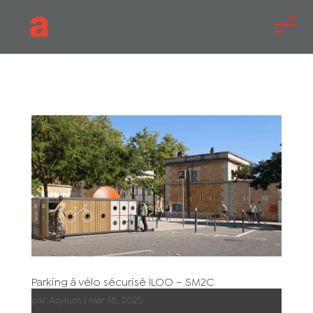
Parking à vélo sécurisé ILOO – SM2C
par
Asylum
|
Mar 18, 2025