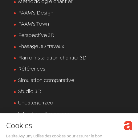
Méthodologie chantier
PAAM's Design
PAAM's Town
Perspective 3D
Phasage 3D travaux
Plan d’installation chantier 3D
Références
Simulation comparative
Studio 3D
Uncategorized
Urbanisme & paysage
Cookies
Visite virtuelle
Le site Asylum, utilise des cookies pour assurer le bon