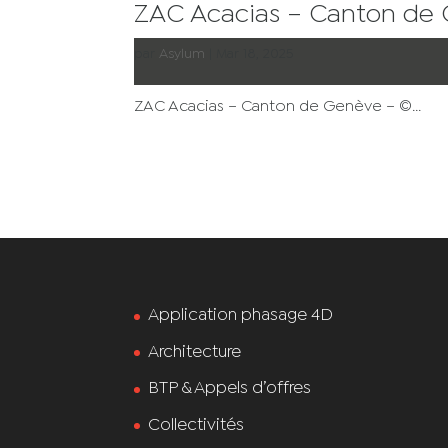
ZAC Acacias – Canton de
par
Asylum
|
Mar 18, 2025
ZAC Acacias – Canton de Genève – ©...
Application phasage 4D
Architecture
BTP & Appels d’offres
Collectivités