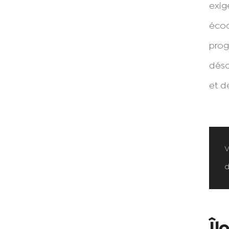
exig
écoq
prog
déso
et d
V
d
Îl