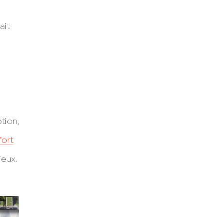
ait
tion,
fort
ieux.