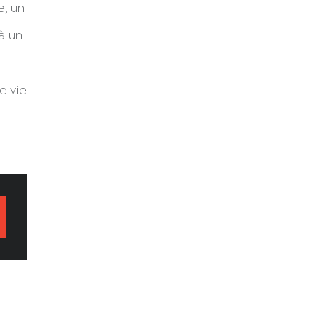
, un
à un
e vie