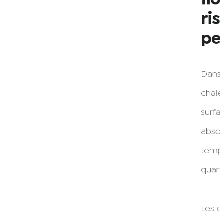
ri
pe
Dans
chal
surf
abso
temp
quart
Les 