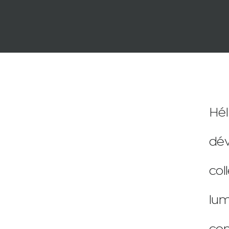
Hél
dév
col
lum