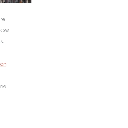
ère
 Ces
s.
don
 ne