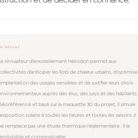
struction et de décider en confiance.
EN RÉSUMÉ
Le simulateur d’ensoleillement Héliodon permet aux
collectivités d’anticiper les îlots de chaleur urbains, d’optimise
l’implantation des usages sensibles et de justifier leurs choix
environnementaux auprès des élus, des jurys et des habitants.
Géoréférencé et basé sur la maquette 3D du projet, il simule
l’exposition solaire à toutes les heures et toutes les saisons. Il
ne remplace pas une étude thermique réglementaire : il la
rend visible et communicable.