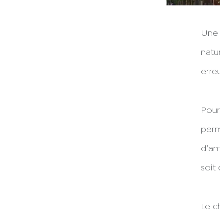
Une 
natu
erre
Pour 
perm
d’am
soit
Le c