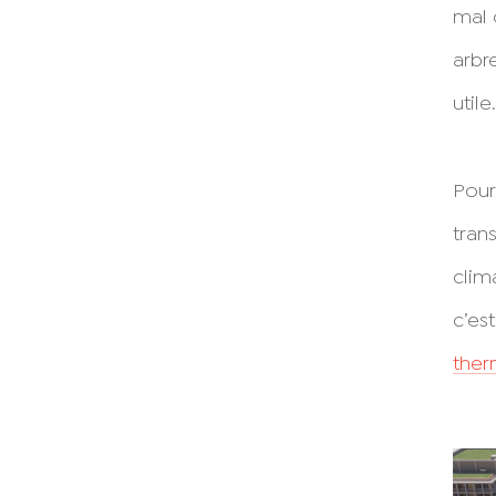
mal 
arbr
utile.
Pour
tran
clim
c’est
ther