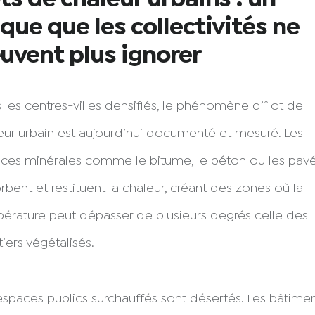
sque que les collectivités ne
uvent plus ignorer
 les centres-villes densifiés, le phénomène d’îlot de
eur urbain est aujourd’hui documenté et mesuré. Les
aces minérales comme le bitume, le béton ou les pav
rbent et restituent la chaleur, créant des zones où la
érature peut dépasser de plusieurs degrés celle des
iers végétalisés.
espaces publics surchauffés sont désertés. Les bâtime