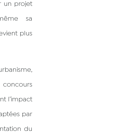
r un projet
 même sa
evient plus
urbanisme,
 concours
nt l’impact
captées par
antation du