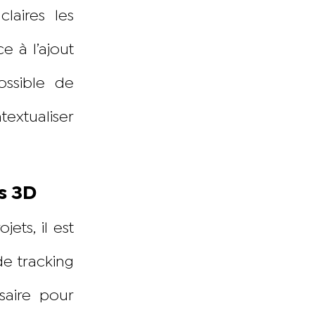
laires les
e à l’ajout
ossible de
extualiser
s 3D
ets, il est
de tracking
saire pour