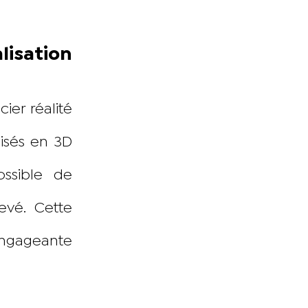
isation
ier réalité
lisés en 3D
ossible de
evé. Cette
engageante