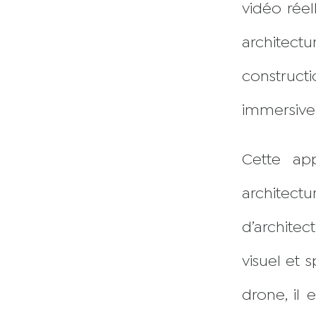
vidéo réel
archite
constructi
immersive e
Cette app
architec
d’architec
visuel et 
drone, il 