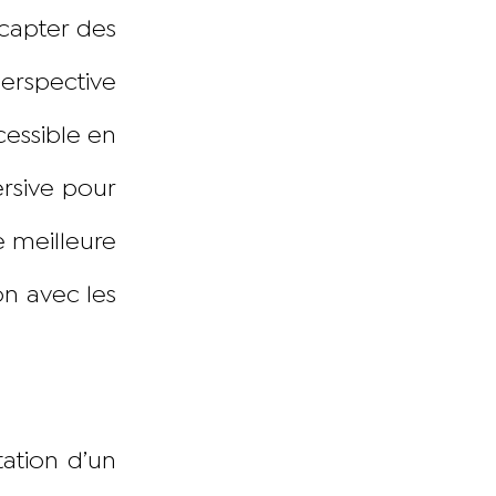
capter des
perspective
cessible en
ersive pour
e meilleure
on avec les
tation d’un