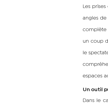
Les prise
angles de 
complète d
un coup d’
le spectat
compréhens
espaces ad
Un outil p
Dans le ca