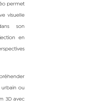
idéo permet
ve visuelle
dans son
jection en
rspectives
ppréhender
e urbain ou
ilm 3D avec