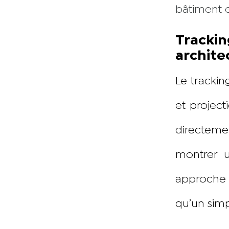
bâtiment e
Tracki
archite
Le trackin
et project
directeme
montrer u
approche 
qu’un simp