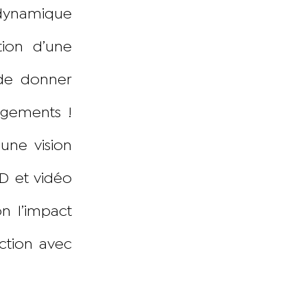
dynamique
tion d’une
 de donner
gements !
 une vision
3D et vidéo
on l’impact
ction avec