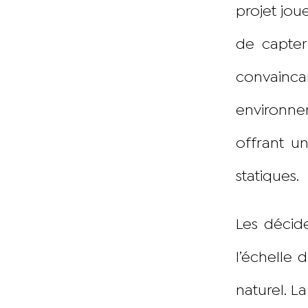
projet jou
de capter 
convain
environne
offrant u
statiques.
Les décid
l’échelle 
naturel. L