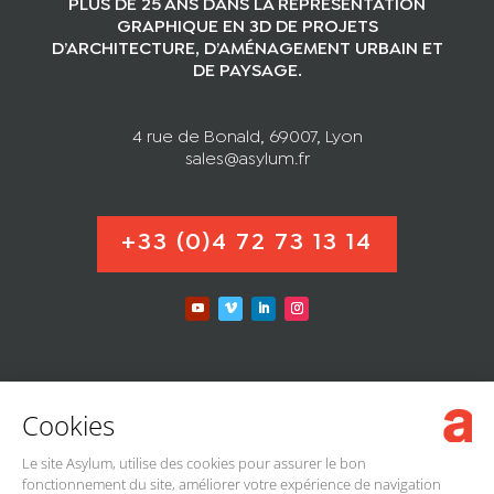
PLUS DE 25 ANS DANS LA REPRÉSENTATION
GRAPHIQUE EN 3D DE PROJETS
D’ARCHITECTURE, D’AMÉNAGEMENT URBAIN ET
DE PAYSAGE.
4 rue de Bonald, 69007, Lyon
sales@asylum.fr
+33 (0)4 72 73 13 14
Cookies
MENTIONS LÉGALES
Le site Asylum, utilise des cookies pour assurer le bon
PROTECTION DES DONNÉES
fonctionnement du site, améliorer votre expérience de navigation