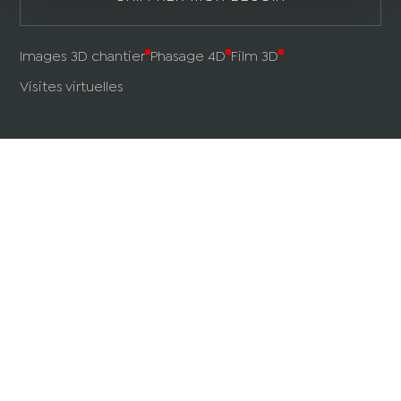
Images 3D chantier
Phasage 4D
Film 3D
Visites virtuelles