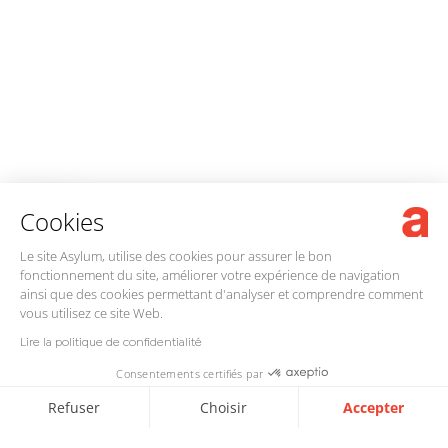
Cookies
Le site Asylum, utilise des cookies pour assurer le bon
fonctionnement du site, améliorer votre expérience de navigation
ainsi que des cookies permettant d'analyser et comprendre comment
VOTRE ENJEU
vous utilisez ce site Web.
Lire la politique de confidentialité
Comment se démarquer
Consentements certifiés par
face à la concurrence
Refuser
Choisir
Accepter
en appel d’offres ?
Axeptio consent
Plateforme de Gestion du Consentement : Personnalisez vo